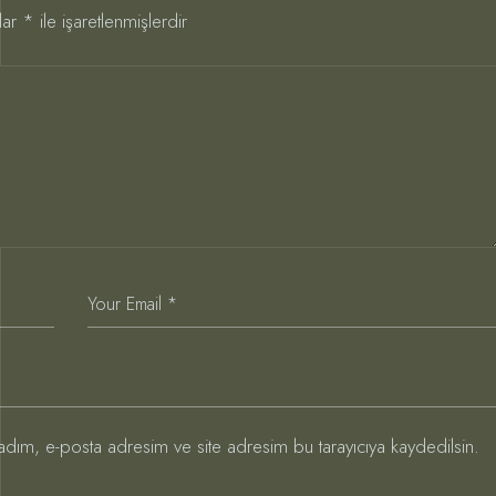
lar
*
ile işaretlenmişlerdir
adım, e-posta adresim ve site adresim bu tarayıcıya kaydedilsin.