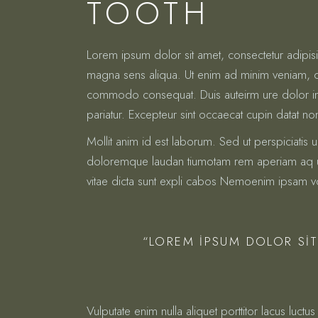
TOOTH
Lorem ipsum dolor sit amet, consectetur adipis
magna sens aliqua. Ut enim ad minim veniam, qui
commodo consequat. Duis auteirm ure dolor in re
pariatur. Excepteur sint occaecat cupin datat no
Mollit anim id est laborum. Sed ut perspiciatis 
doloremque laudan tiumotam rem aperiam aq ue i
vitae dicta sunt expli cabos Nemoenim ipsam vo
“LOREM IPSUM DOLOR SIT
Vulputate enim nulla aliquet porttitor lacus lu