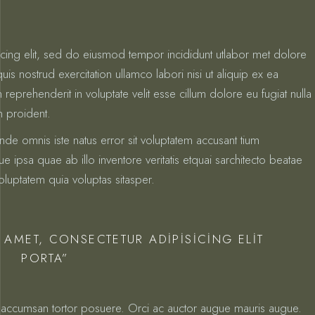
icing elit, sed do eiusmod tempor incididunt utlabor met dolore
s nostrud exercitation ullamco labori nisi ut aliquip ex ea
prehenderit in voluptate velit esse cillum dolore eu fugiat nulla
n proident.
unde omnis iste natus error sit voluptatem accusant tium
psa quae ab illo inventore veritatis etquai sarchitecto beatae
luptatem quia voluptas sitasper.
 AMET, CONSECTETUR ADIPISICING ELIT
PORTA”
ctus accumsan tortor posuere. Orci ac auctor augue mauris augue.