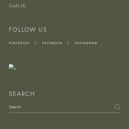
4
Sushi
4
ürün
FOLLOW US
PINTEREST
FACEBOOK
INSTAGRAM
Delights
SEARCH
Search