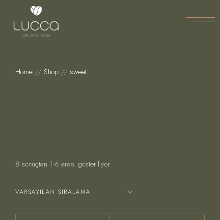
Skip
to
the
content
Home
Shop
sweet
8 sonuçtan 1-6 arası gösteriliyor
VARSAYILAN SIRALAMA